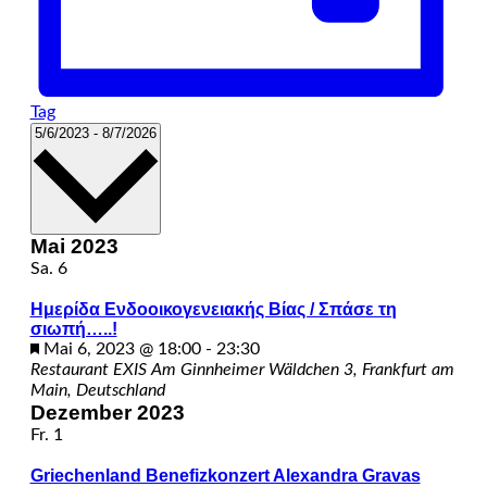
Tag
Datum
5/6/2023
-
8/7/2026
wählen.
Mai 2023
Sa.
6
Ημερίδα Ενδοοικογενειακής Βίας / Σπάσε τη
σιωπή…..!
Hervorgehoben
Mai 6, 2023 @ 18:00
-
23:30
Restaurant EXIS
Am Ginnheimer Wäldchen 3, Frankfurt am
Main, Deutschland
Dezember 2023
Fr.
1
Griechenland Benefizkonzert Alexandra Gravas