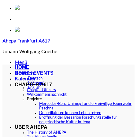
Zum
Inhalt
springen
Ahepa Frankfurt A617
Johann Wolfgang Goethe
Menü
HOME
Deutsch
NEWS / EVENTS
Kalender
Deutsch
Ελληνικά
CHAPTER A617
English
Chapter Officers
Willkommensnachricht
Projekte
Mercedes-Benz Unimog für die Freiwillige Feuerwehr
Psachna
Defibrillatoren können Leben retten
Eröffnung der Bessarion Forschungsstelle für
neugriechische Kultur in Jena
ÜBER AHEPA
The History of AHEPA