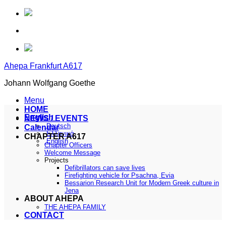
Skip
to
content
Ahepa Frankfurt A617
Johann Wolfgang Goethe
Menu
HOME
English
NEWS / EVENTS
Deutsch
Calendar
Ελληνικά
CHAPTER A617
English
Chapter Officers
Welcome Message
Projects
Defibrillators can save lives
Firefighting vehicle for Psachna, Evia
Bessarion Research Unit for Modern Greek culture in
Jena
ABOUT AHEPA
THE AHEPA FAMILY
CONTACT