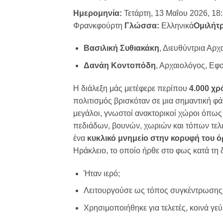
Ημερομηνία:
Τετάρτη, 13 Μαΐου 2026, 18
Φρανκφούρτη
Γλώσσα:
Ελληνικά
Ομιλήτρ
Βασιλική Συθιακάκη
, Διευθύντρια Αρ
Δανάη Κοντοπόδη
, Αρχαιολόγος, Εφ
Η διάλεξη μάς μετέφερε περίπου
4.000 χρ
πολιτισμός βρισκόταν σε μια σημαντική φ
μεγάλοι, γνωστοί ανακτορικοί χώροι όπως
πεδιάδων, βουνών, χωριών και τόπων τελ
ένα
κυκλικό μνημείο στην κορυφή του
Ηράκλειο, το οποίο ήρθε στο φως κατά τη
Ήταν ιερό;
Λειτουργούσε ως τόπος συγκέντρωσης
Χρησιμοποιήθηκε για τελετές, κοινά γεύ