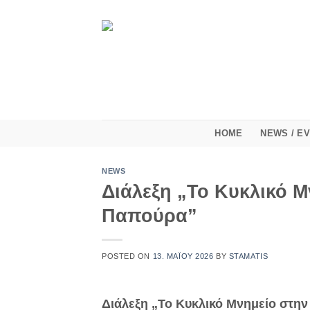
Μετάβαση
στο
περιεχόμενο
HOME
NEWS / E
NEWS
Διάλεξη „Το Κυκλικό 
Παπούρα”
POSTED ON
13. ΜΑΪ́ΟΥ 2026
BY
STAMATIS
Διάλεξη „Το Κυκλικό Μνημείο στη