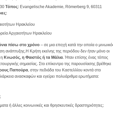
:30
Τόπος:
Evangelische Akademie, Römerberg 9, 60311
ιες:
χαιοτήτων Ηρακλείου
ορεία Αρχαιοτήτων Ηρακλείου
όνια πίσω στο χρόνο
– σε μια εποχή κατά την οποία ο μινωικό
άση ανάπτυξης.
Η Κρήτη εκείνης της περιόδου δεν ήταν μόνο οι
 η
Κνωσός, η Φαιστός ή τα Μάλια
. Ήταν επίσης ένας τόπος
ετουργικής σημασίας. Στο επίκεντρο της παρουσίασης βρέθηκε
 όρους Παπούρα
, στην πεδιάδα του Καστελλίου κοντά στο
 διάρκεια ανασκαφών και εγείρει πολυάριθμα ερωτήματα:
;
ματα ή άλλες κοινωνικές και θρησκευτικές δραστηριότητες;