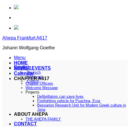
Skip
to
content
Ahepa Frankfurt A617
Johann Wolfgang Goethe
Menu
HOME
English
NEWS / EVENTS
Deutsch
Calendar
Ελληνικά
CHAPTER A617
English
Chapter Officers
Welcome Message
Projects
Defibrillators can save lives
Firefighting vehicle for Psachna, Evia
Bessarion Research Unit for Modern Greek culture in
Jena
ABOUT AHEPA
THE AHEPA FAMILY
CONTACT