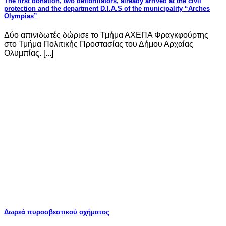
The first donation, two defibrillators, already arrived at the civil
protection and the department D.I.A.S of the municipality “Arches
Olympias”
Δύο απινιδωτές δώρισε το Τμήμα ΑΧΕΠΑ Φραγκφούρτης
στο Τμήμα Πολιτικής Προστασίας του Δήμου Αρχαίας
Ολυμπίας. [...]
Δωρεά πυροσβεστικού οχήματος